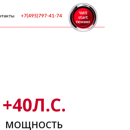
+7(495)797-41-74
нтакты
+
40
Л.С.
МОЩНОСТЬ