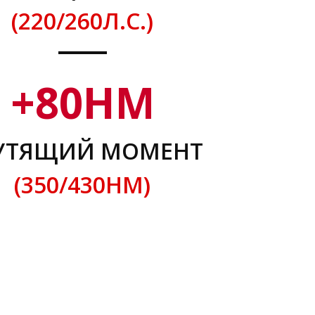
(220/260Л.С.)
+
80
НМ
УТЯЩИЙ МОМЕНТ
(350/430НМ)