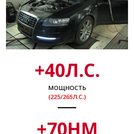
+
40
Л.С.
МОЩНОСТЬ
(225/265Л.С.)
+
70
НМ