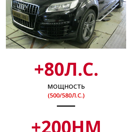
+
80
Л.С.
МОЩНОСТЬ
(500/580Л.С.)
+
200
НМ