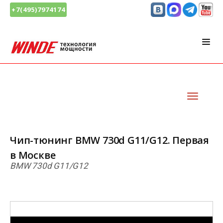
+7(495)7974174
Чип-тюнинг BMW 730d G11/G12. Первая
в Москве
BMW 730d G11/G12