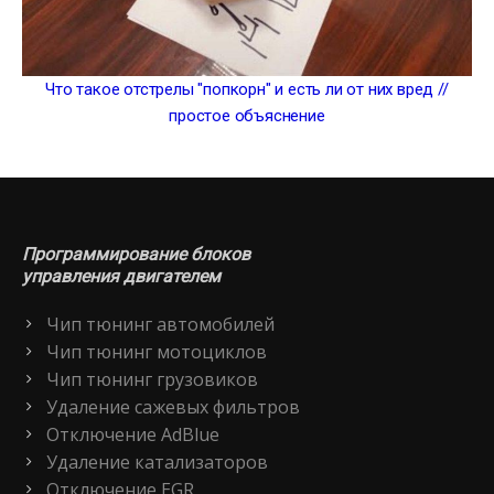
Что такое отстрелы "попкорн" и есть ли от них вред //
простое объяснение
Программирование блоков
управления двигателем
Чип тюнинг автомобилей
Чип тюнинг мотоциклов
Чип тюнинг грузовиков
Удаление сажевых фильтров
Отключение AdBlue
Удаление катализаторов
Отключение EGR