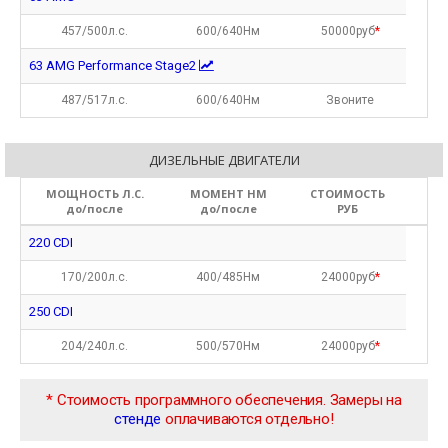
457/500л.с.
600/640Нм
50000руб
*
63 AMG Performance Stage2
487/517л.с.
600/640Нм
Звоните
ДИЗЕЛЬНЫЕ ДВИГАТЕЛИ
МОЩНОСТЬ Л.С.
МОМЕНТ НМ
СТОИМОСТЬ
до/после
до/после
РУБ
220 CDI
170/200л.с.
400/485Нм
24000руб
*
250 CDI
204/240л.с.
500/570Нм
24000руб
*
*
Стоимость программного обеспечения. Замеры на
стенде
оплачиваются отдельно!