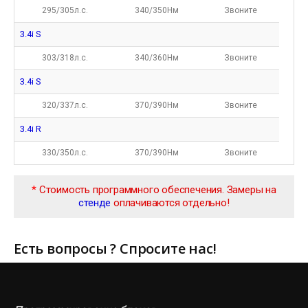
295/305л.с.
340/350Нм
Звоните
3.4i S
303/318л.с.
340/360Нм
Звоните
3.4i S
320/337л.с.
370/390Нм
Звоните
3.4i R
330/350л.с.
370/390Нм
Звоните
*
Стоимость программного обеспечения. Замеры на
стенде
оплачиваются отдельно!
Есть вопросы ? Спросите нас!