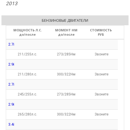
2013
БЕНЗИНОВЫЕ ДВИГАТЕЛИ
МОЩНОСТЬ Л.С.
МОМЕНТ НМ
СТОИМОСТЬ
до/после
до/после
РУБ
2.7i
211/255л.с.
273/285Нм
Звоните
2.9i
211/280л.с.
300/322Нм
Звоните
2.7i
245/255л.с.
273/285Нм
Звоните
2.9i
265/280л.с.
300/322Нм
Звоните
3.4i