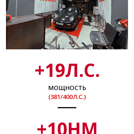
+
19
Л.С.
МОЩНОСТЬ
(381/400Л.С.)
+
10
НМ