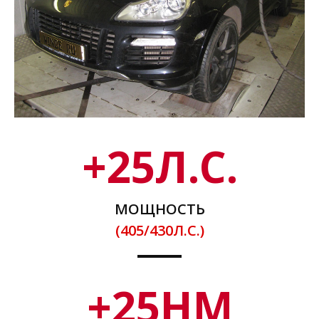
+
25
Л.С.
МОЩНОСТЬ
(405/430Л.С.)
+
25
НМ