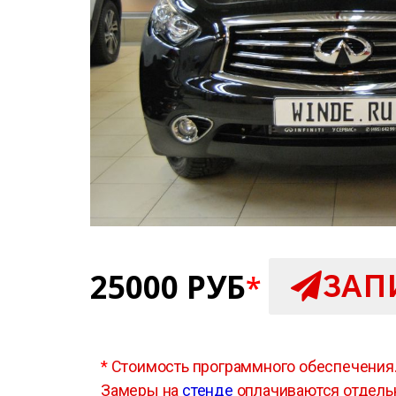
25000 РУБ
ЗАП
*
*
Стоимость программного обеспечения
Замеры на
стенде
оплачиваются отдель