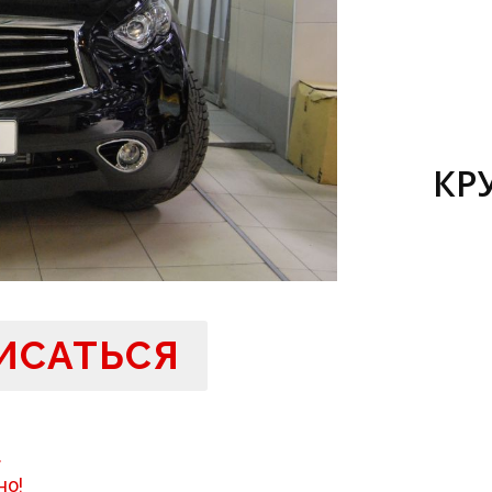
КР
ИСАТЬСЯ
.
но!