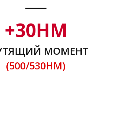
+
30
НМ
УТЯЩИЙ МОМЕНТ
(500/530НМ)