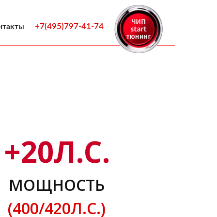
+7(495)797-41-74
нтакты
+
20
Л.С.
МОЩНОСТЬ
(400/420Л.С.)