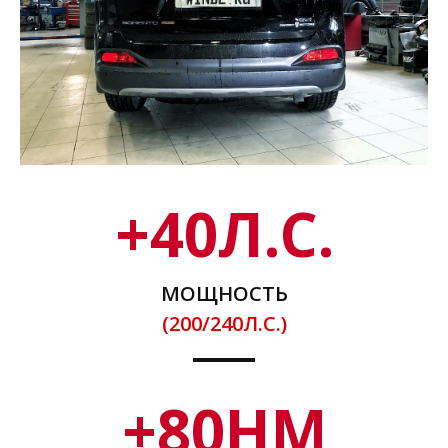
+
40
Л.С.
МОЩНОСТЬ
(200/240Л.С.)
+
80
НМ