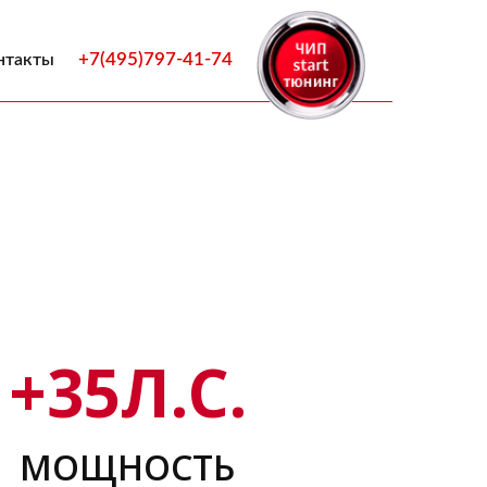
+7(495)797-41-74
нтакты
+
35
Л.С.
МОЩНОСТЬ