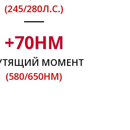
(245/280Л.С.)
+
70
НМ
УТЯЩИЙ МОМЕНТ
(580/650НМ)