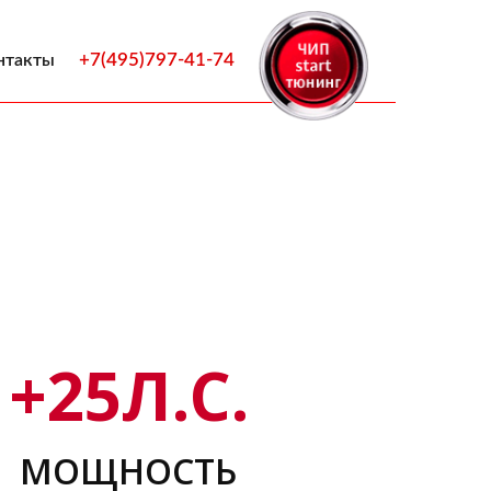
+7(495)797-41-74
нтакты
+
25
Л.С.
МОЩНОСТЬ