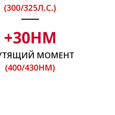
(300/325Л.С.)
+
30
НМ
УТЯЩИЙ МОМЕНТ
(400/430НМ)