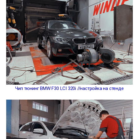
Чип тюнинг BMW F30 LCI 320i //настройка на стенде