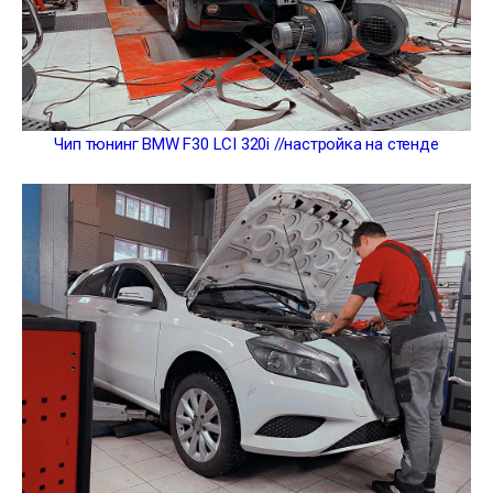
Чип тюнинг BMW F30 LCI 320i //настройка на стенде