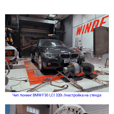
Чип тюнинг BMW F30 LCI 320i //настройка на стенде