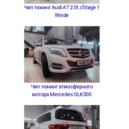
Чип тюнинг Audi A7 2.0t //Stage 1
Winde
Чип тюнинг атмосферного
мотора Mercedes GLK300