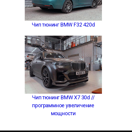
Чип тюнинг BMW F32 420d
Чип тюнинг BMW X7 30d //
программное увеличение
мощности