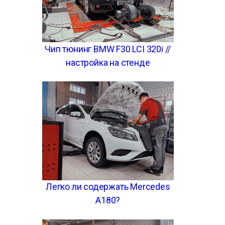
Чип тюнинг BMW F30 LCI 320i //
настройка на стенде
Легко ли содержать Mercedes
A180?