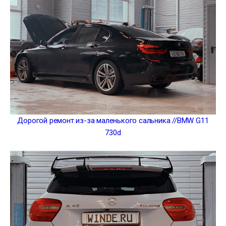
Дорогой ремонт из-за маленького сальника //BMW G11
730d