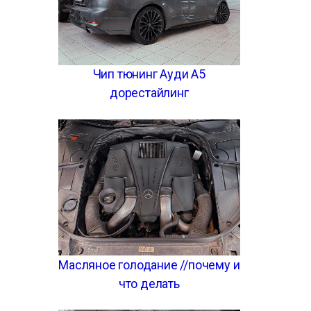
Чип тюнинг Ауди А5
дорестайлинг
Масляное голодание //почему и
что делать