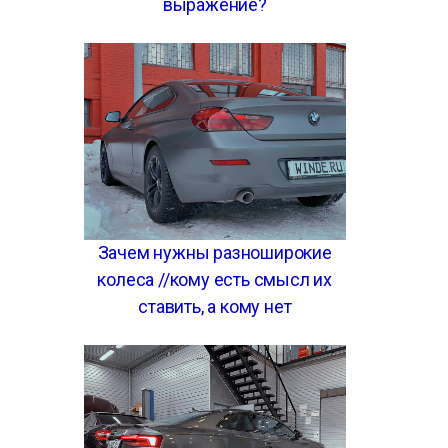
выражение?
Зачем нужны разноширокие
колеса //кому есть смысл их
ставить, а кому нет