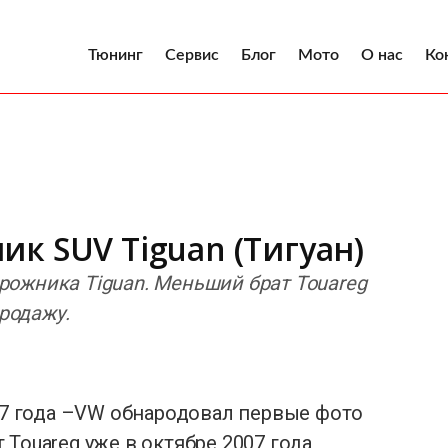
Тюнинг
Сервис
Блог
Мото
О нас
Ко
к SUV Tiguan (Тигуан)
ожника Tiguan. Меньший брат Touareg
продажу.
007 года –VW обнародовал первые фото
Touareg уже в октябре 2007 года