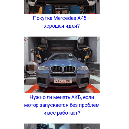
Покупка Mercedes A45 –
хорошая идея?
Нужно ли менять АКБ, если
мотор запускается без проблем
и все работает?