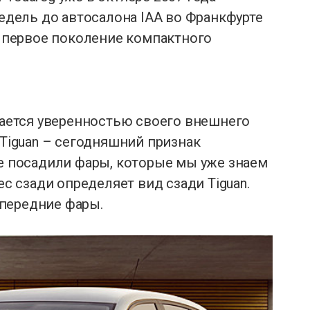
недель до автосалона IAA во Франкфурте
те первое поколение компактного
ичается уверенностью своего внешнего
 Tiguan – сегодняшний признак
ее посадили фары, которые мы уже знаем
ес сзади определяет вид сзади Tiguan.
передние фары.