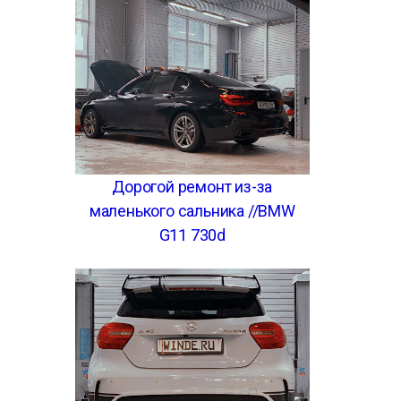
Дорогой ремонт из-за
маленького сальника //BMW
G11 730d