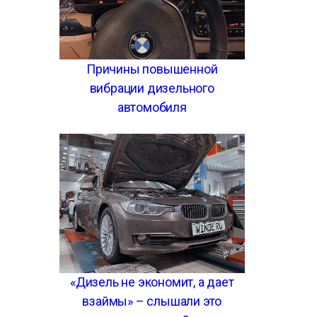
Причины повышенной
вибрации дизельного
автомобиля
«Дизель не экономит, а дает
взаймы» – слышали это