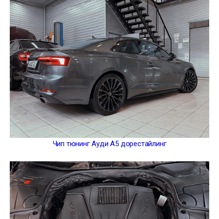
Чип тюнинг Ауди А5 дорестайлинг