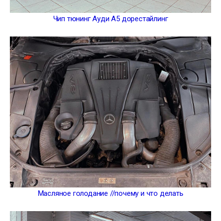
Чип тюнинг Ауди А5 дорестайлинг
Масляное голодание //почему и что делать