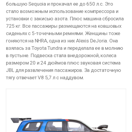
большую Sequoia и прокачал ее до 650 л.с. Это
стало возможным использование компрессора и
установки с закисью азота. Плюс машина сбросила
725 кг. Все пассажиры размещаются на ковшовых
сиденьях с 5-точечными ремнями. Женщины тоже
гоняются на NHRA, одна из них Alexis DeJoria. Она
взялась за Toyota Tundra и переделала ее в молнию
в пустыне. Подвеска стала внедорожной, колеса
размером 20 и 24 дюймов плюс звуковая система
JBL для развлечения пассажиров. За достаточную
тягу отвечает V8 5,7 л с наддувом.