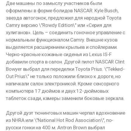
Две машины по замыслу участников были
оформлены в форме болидов NASCAR. Kyle Busch,
звезда автогонок, предложил для народной Toyota
Camry версию \"Rowdy Edition\" или «Серия для
хулиганов». Цель – соединить гоночное управление с
нормальным функционалом Camry. Внешне кузов
выделяется расширением крыльев и спойлерами.
Черно-красные кожаные сиденья из Lexus IS-F
добавили спорта в салон. Другой пилот NASCAR Clint
Bowyer выбрал для переделки Toyota Prius. \"Tekked-
Out Prius\" не только положили близко к дороге, но
напичкали салон электроникой. Кроме сенсорного
компьютера 17 дюймов и двух 12-дюймовых
таблеток сзади, камеры заменили боковые зеркала.
Другой дуэт тюнинговых машин черпал вдохновение
из NHRA или \"National Hot Rod Association\", по-
русски гонки на 400 м. Antron Brown выбрал