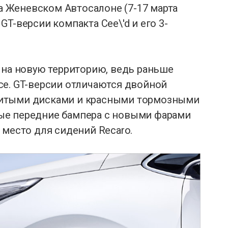
На Женевском Автосалоне (7-17 марта
T-версии компакта Cee\'d и его 3-
 на новую территорию, ведь раньше
се. GT-версии отличаются двойной
литыми дисками и красными тормозными
ые передние бампера с новыми фарами
 место для сидений Recaro.