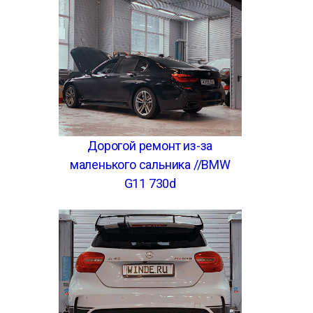
Дорогой ремонт из-за
маленького сальника //BMW
G11 730d