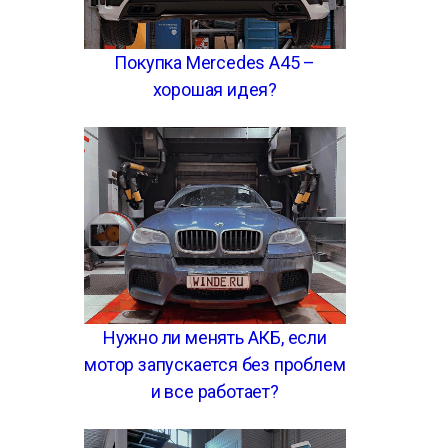
Покупка Mercedes A45 –
хорошая идея?
Нужно ли менять АКБ, если
мотор запускается без проблем
и все работает?