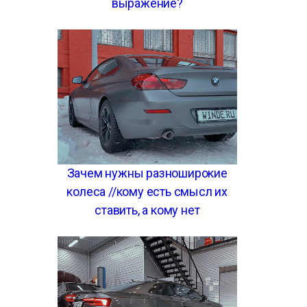
выражение?
Зачем нужны разноширокие
колеса //кому есть смысл их
ставить, а кому нет