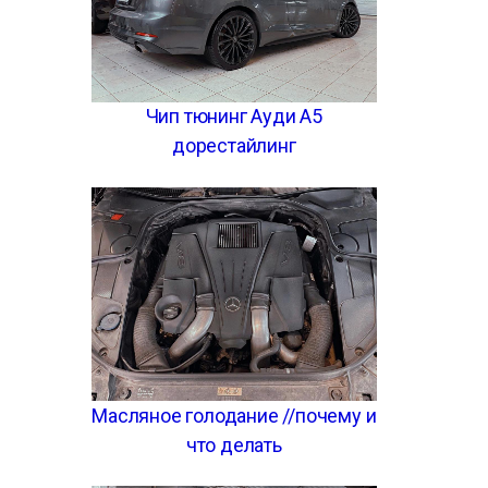
Чип тюнинг Ауди А5
дорестайлинг
Масляное голодание //почему и
что делать