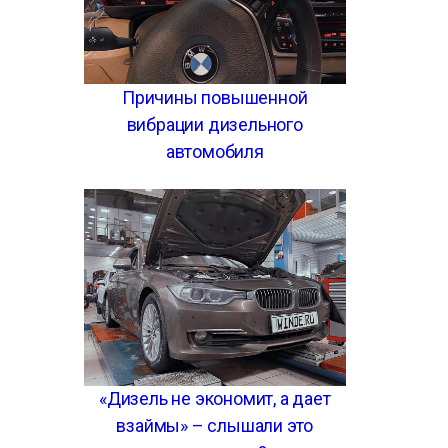
Причины повышенной
вибрации дизельного
автомобиля
«Дизель не экономит, а дает
взаймы» – слышали это