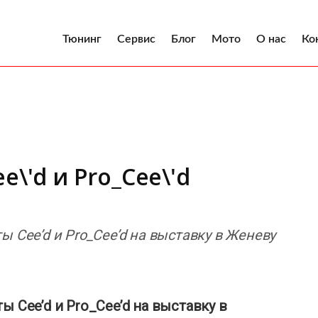
Тюнинг
Сервис
Блог
Мото
О нас
Ко
e\'d и Pro_Cee\'d
ы Cee’d и Pro_Cee’d на выставку в Женеву
ы Cee’d и Pro_Cee’d на выставку в