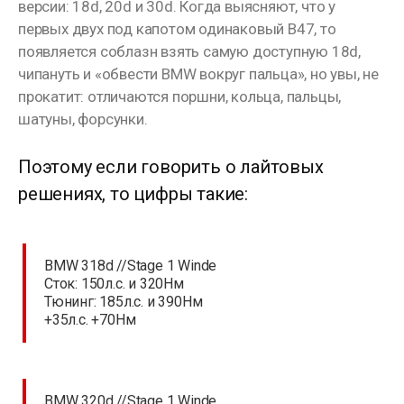
версии: 18d, 20d и 30d. Когда выясняют, что у
первых двух под капотом одинаковый В47, то
появляется соблазн взять самую доступную 18d,
чипануть и «обвести BMW вокруг пальца», но увы, не
прокатит: отличаются поршни, кольца, пальцы,
шатуны, форсунки.
Поэтому если говорить о лайтовых
решениях, то цифры такие:
⠀
BMW 318d //Stage 1 Winde
Сток: 150л.с. и 320Нм
Тюнинг: 185л.с. и 390Нм
+35л.с. +70Нм
⠀
BMW 320d //Stage 1 Winde