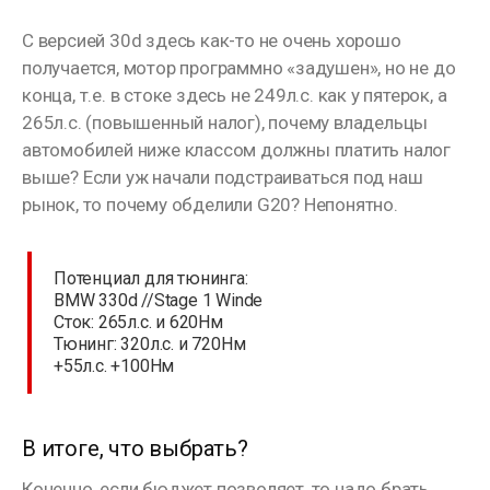
С версией 30d здесь как-то не очень хорошо
получается, мотор программно «задушен», но не до
конца, т.е. в стоке здесь не 249л.с. как у пятерок, а
265л.с. (повышенный налог), почему владельцы
автомобилей ниже классом должны платить налог
выше? Если уж начали подстраиваться под наш
рынок, то почему обделили G20? Непонятно.
⠀
Потенциал для тюнинга:
BMW 330d //Stage 1 Winde
Сток: 265л.с. и 620Нм
Тюнинг: 320л.с. и 720Нм
+55л.с. +100Нм
⠀⠀
В итоге, что выбрать?
Конечно, если бюджет позволяет, то надо брать