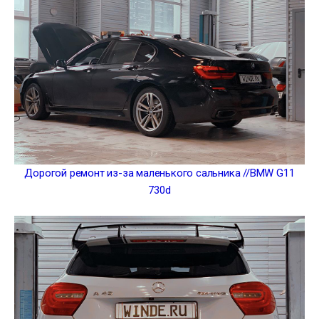
Дорогой ремонт из-за маленького сальника //BMW G11
730d