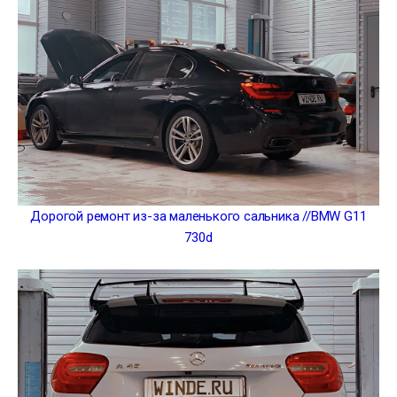
Дорогой ремонт из-за маленького сальника //BMW G11
730d