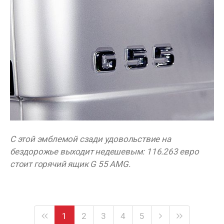
С этой эмблемой сзади удовольствие на
бездорожье выходит недешевым: 116.263 евро
стоит горячий ящик G 55 AMG.
1
2
3
4
5