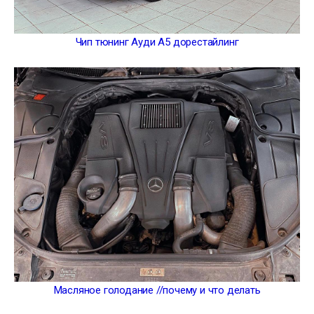
Чип тюнинг Ауди А5 дорестайлинг
Масляное голодание //почему и что делать