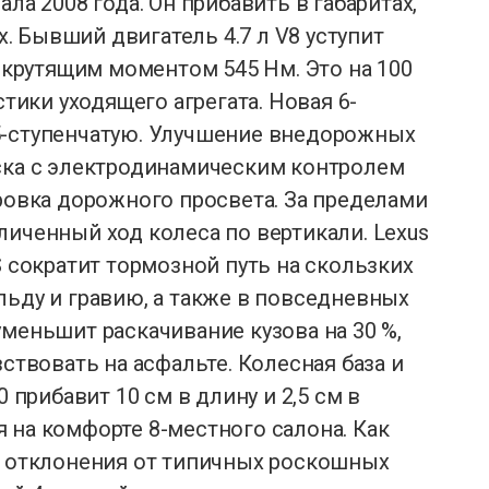
ла 2008 года. Он прибавить в габаритах,
 Бывший двигатель 4.7 л V8 уступит
и крутящим моментом 545 Нм. Это на 100
стики уходящего агрегата. Новая 6-
5-ступенчатую. Улучшение внедорожных
еска с электродинамическим контролем
ировка дорожного просвета. За пределами
личенный ход колеса по вертикали. Lexus
S сократит тормозной путь на скользких
льду и гравию, а также в повседневных
уменьшит раскачивание кузова на 30 %,
вствовать на асфальте. Колесная база и
0 прибавит 10 см в длину и 2,5 см в
 на комфорте 8-местного салона. Как
ет отклонения от типичных роскошных