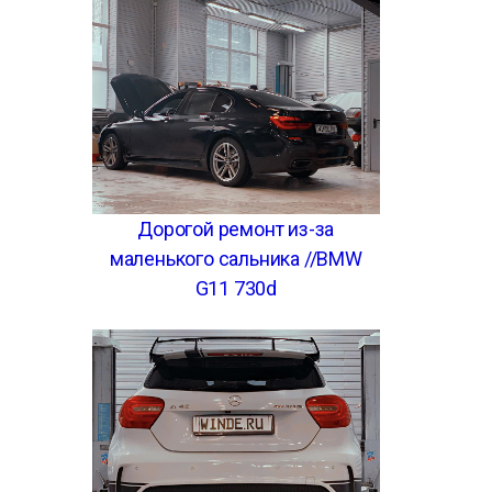
Дорогой ремонт из-за
маленького сальника //BMW
G11 730d