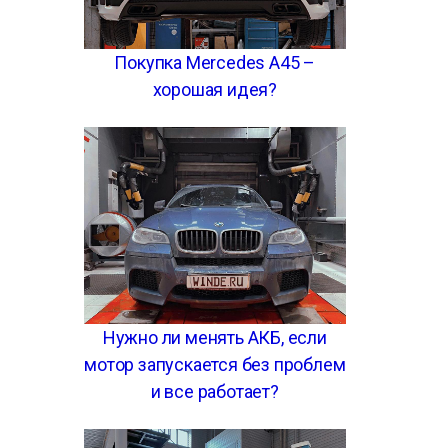
Покупка Mercedes A45 –
хорошая идея?
Нужно ли менять АКБ, если
мотор запускается без проблем
и все работает?