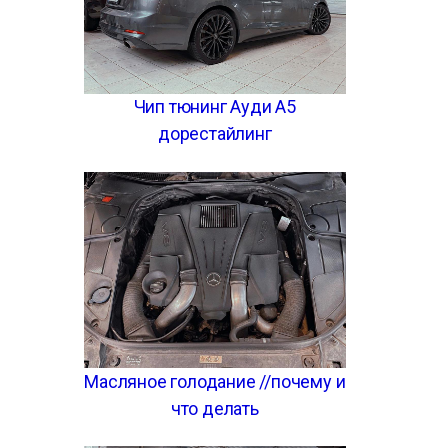
Чип тюнинг Ауди А5
дорестайлинг
Масляное голодание //почему и
что делать