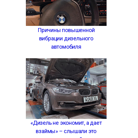
Причины повышенной
вибрации дизельного
автомобиля
«Дизель не экономит, а дает
взаймы» – слышали это