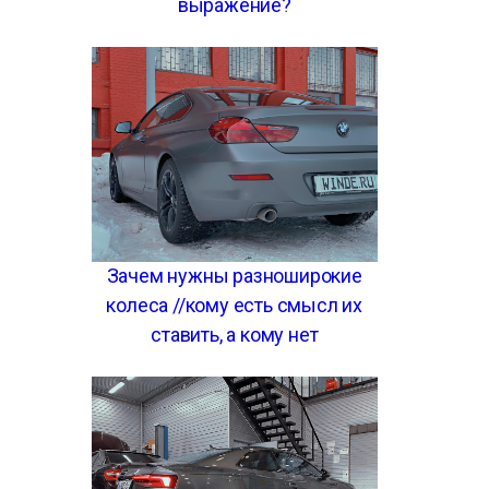
выражение?
Зачем нужны разноширокие
колеса //кому есть смысл их
ставить, а кому нет