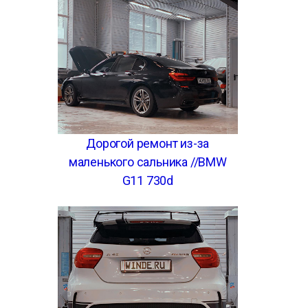
Дорогой ремонт из-за
маленького сальника //BMW
G11 730d