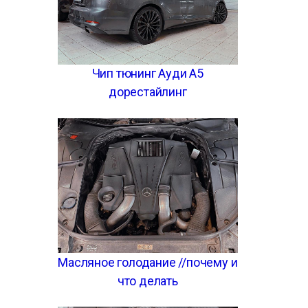
Чип тюнинг Ауди А5
дорестайлинг
Масляное голодание //почему и
что делать