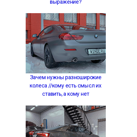
выражение?
Зачем нужны разноширокие
колеса //кому есть смысл их
ставить, а кому нет