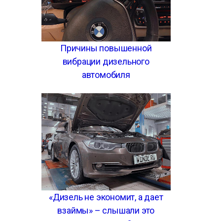
Причины повышенной
вибрации дизельного
автомобиля
«Дизель не экономит, а дает
взаймы» – слышали это