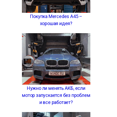
Покупка Mercedes A45 –
хорошая идея?
Нужно ли менять АКБ, если
мотор запускается без проблем
и все работает?