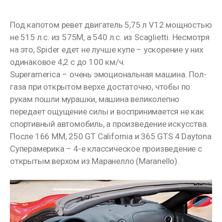
Под капотом ревет двигатель 5,75 л V12 мощностью
не 515 л.с. из 575M, а 540 л.с. из Scaglietti. Несмотря
на это, Spider едет не лучше купе – ускорение у них
одинаковое 4,2 с до 100 км/ч.
Superamerica – очень эмоциональная машина. Пол-
газа при открытом верхе достаточно, чтобы по
рукам пошли мурашки, машина великолепно
передает ощущение силы и воспринимается не как
спортивный автомобиль, а произведение искусства.
После 166 MM, 250 GT California и 365 GTS 4 Daytona
Суперамерика – 4-е классическое произведение с
открытым верхом из Маранелло (Maranello).