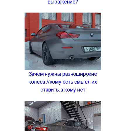
выражение?
Зачем нужны разноширокие
колеса //кому есть смысл их
ставить, а кому нет