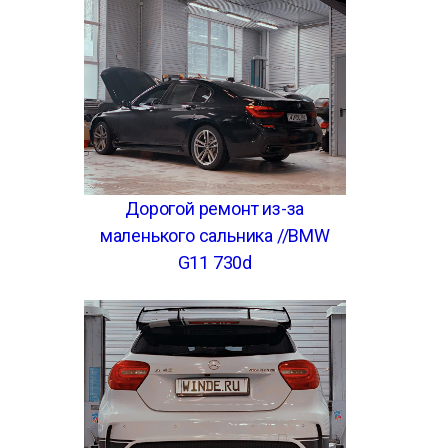
Дорогой ремонт из-за
маленького сальника //BMW
G11 730d