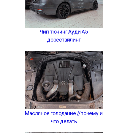
Чип тюнинг Ауди А5
дорестайлинг
Масляное голодание //почему и
что делать