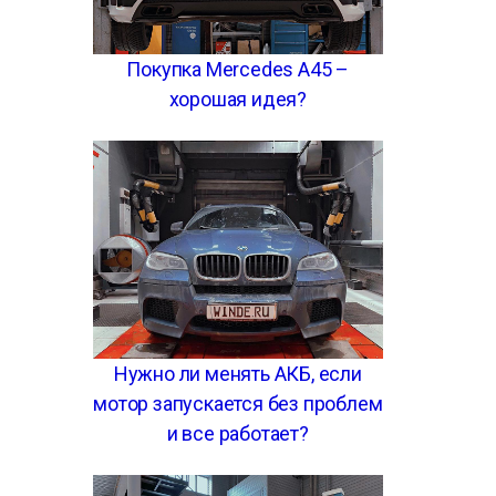
Покупка Mercedes A45 –
хорошая идея?
Нужно ли менять АКБ, если
мотор запускается без проблем
и все работает?