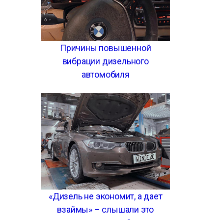
Причины повышенной
вибрации дизельного
автомобиля
«Дизель не экономит, а дает
взаймы» – слышали это