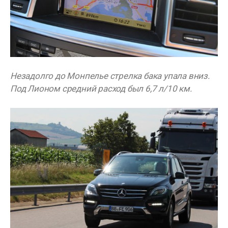
Незадолго до Монпелье стрелка бака упала вниз.
Под Лионом средний расход был 6,7 л/10 км.