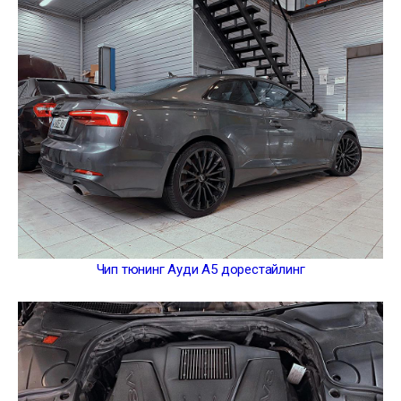
Чип тюнинг Ауди А5 дорестайлинг