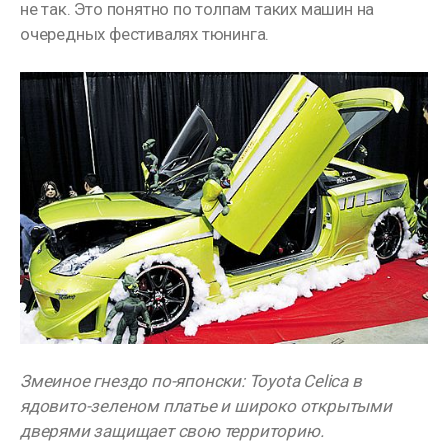
не так. Это понятно по толпам таких машин на
очередных фестивалях тюнинга.
Змеиное гнездо по-японски: Toyota Celica в
ядовито-зеленом платье и широко открытыми
дверями защищает свою территорию.