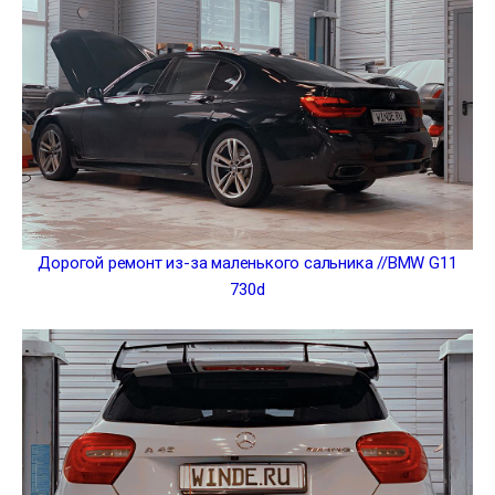
Дорогой ремонт из-за маленького сальника //BMW G11
730d