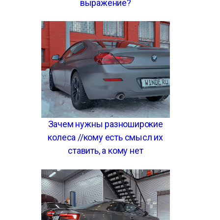
выражение?
Зачем нужны разноширокие
колеса //кому есть смысл их
ставить, а кому нет