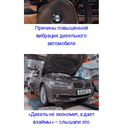
Причины повышенной
вибрации дизельного
автомобиля
«Дизель не экономит, а дает
взаймы» – слышали это