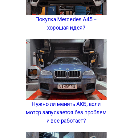
Покупка Mercedes A45 –
хорошая идея?
Нужно ли менять АКБ, если
мотор запускается без проблем
и все работает?