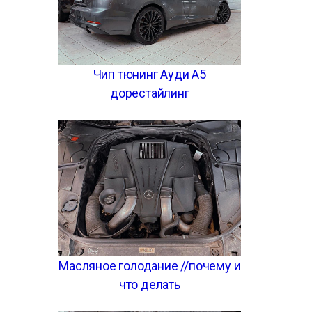
Чип тюнинг Ауди А5
дорестайлинг
Масляное голодание //почему и
что делать