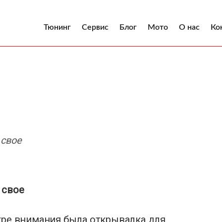
Тюнинг
Сервис
Блог
Мото
О нас
Ко
 свое
 свое
тре внимания была открывалка для