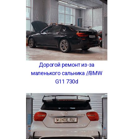
Дорогой ремонт из-за
маленького сальника //BMW
G11 730d