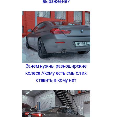
выражение?
Зачем нужны разноширокие
колеса //кому есть смысл их
ставить, а кому нет