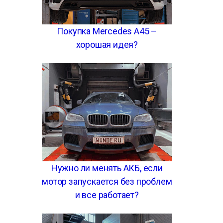
Покупка Mercedes A45 –
хорошая идея?
Нужно ли менять АКБ, если
мотор запускается без проблем
и все работает?