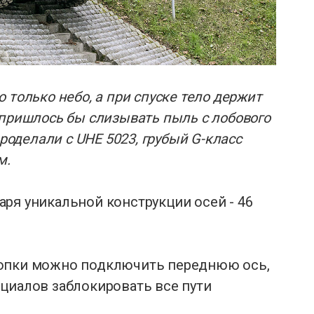
 только небо, а при спуске тело держит
 пришлось бы слизывать пыль с лобового
проделали с UHE 5023, грубый G-класс
м.
ря уникальной конструкции осей - 46
нопки можно подключить переднюю ось,
циалов заблокировать все пути