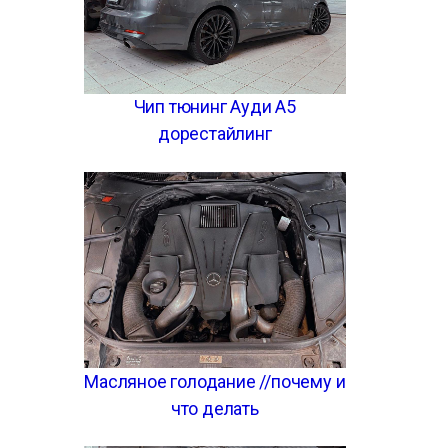
Чип тюнинг Ауди А5
дорестайлинг
Масляное голодание //почему и
что делать