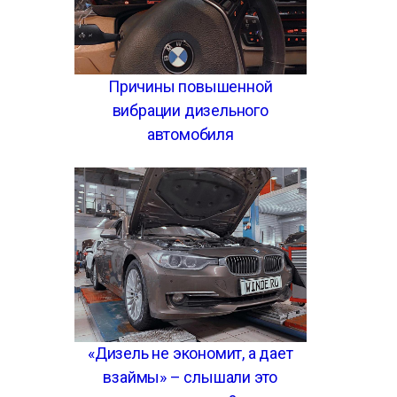
Причины повышенной
вибрации дизельного
автомобиля
«Дизель не экономит, а дает
взаймы» – слышали это