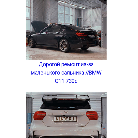
Дорогой ремонт из-за
маленького сальника //BMW
G11 730d