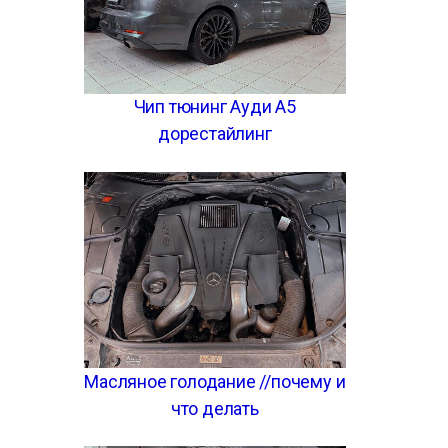
Чип тюнинг Ауди А5
дорестайлинг
Масляное голодание //почему и
что делать