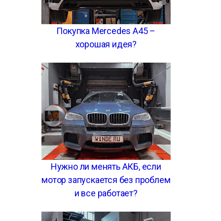
Покупка Mercedes A45 –
хорошая идея?
Нужно ли менять АКБ, если
мотор запускается без проблем
и все работает?