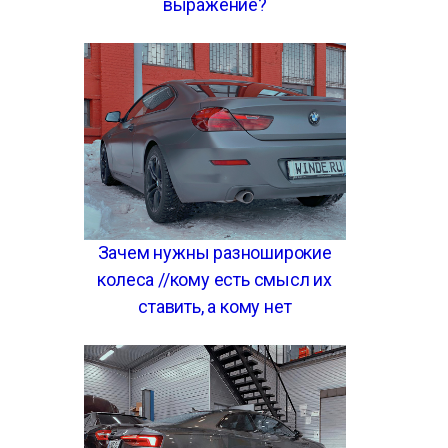
выражение?
Зачем нужны разноширокие
колеса //кому есть смысл их
ставить, а кому нет