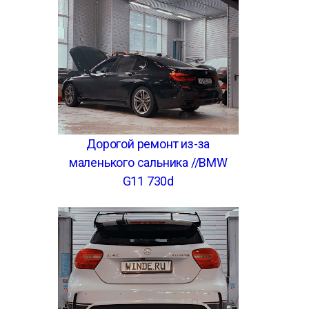
Дорогой ремонт из-за
маленького сальника //BMW
G11 730d