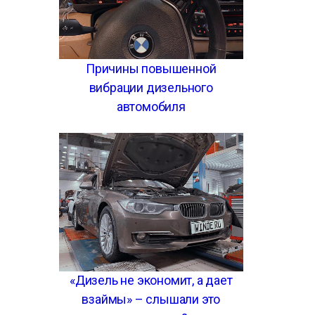
Причины повышенной
вибрации дизельного
автомобиля
«Дизель не экономит, а дает
взаймы» – слышали это