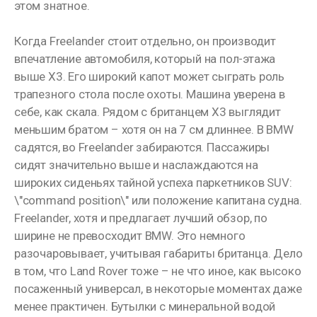
этом знатное.
Когда Freelander стоит отдельно, он производит
впечатление автомобиля, который на пол-этажа
выше X3. Его широкий капот может сыграть роль
трапезного стола после охоты. Машина уверена в
себе, как скала. Рядом с британцем X3 выглядит
меньшим братом – хотя он на 7 см длиннее. В BMW
садятся, во Freelander забираются. Пассажиры
сидят значительно выше и наслаждаются на
широких сиденьях тайной успеха паркетников SUV:
\"command position\" или положение капитана судна.
Freelander, хотя и предлагает лучший обзор, по
ширине не превосходит BMW. Это немного
разочаровывает, учитывая габариты британца. Дело
в том, что Land Rover тоже – не что иное, как высоко
посаженный универсал, в некоторые моментах даже
менее практичен. Бутылки с минеральной водой