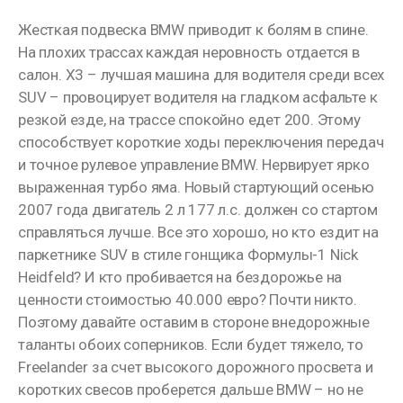
Жесткая подвеска BMW приводит к болям в спине.
На плохих трассах каждая неровность отдается в
салон. X3 – лучшая машина для водителя среди всех
SUV – провоцирует водителя на гладком асфальте к
резкой езде, на трассе спокойно едет 200. Этому
способствует короткие ходы переключения передач
и точное рулевое управление BMW. Нервирует ярко
выраженная турбо яма. Новый стартующий осенью
2007 года двигатель 2 л 177 л.с. должен со стартом
справляться лучше. Все это хорошо, но кто ездит на
паркетнике SUV в стиле гонщика Формулы-1 Nick
Heidfeld? И кто пробивается на бездорожье на
ценности стоимостью 40.000 евро? Почти никто.
Поэтому давайте оставим в стороне внедорожные
таланты обоих соперников. Если будет тяжело, то
Freelander за счет высокого дорожного просвета и
коротких свесов проберется дальше BMW – но не