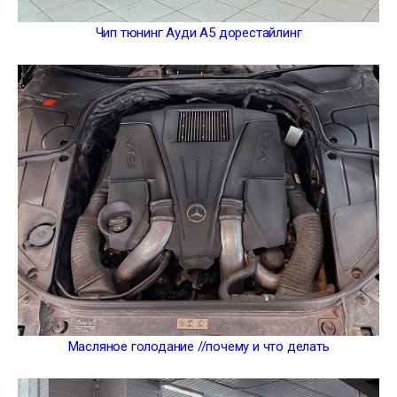
Чип тюнинг Ауди А5 дорестайлинг
Масляное голодание //почему и что делать