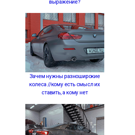
выражение?
Зачем нужны разноширокие
колеса //кому есть смысл их
ставить, а кому нет