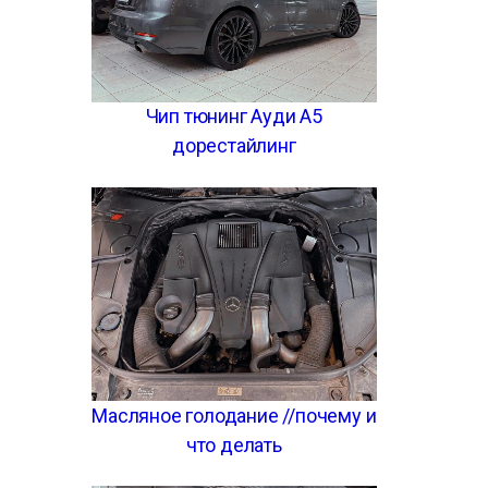
Чип тюнинг Ауди А5
дорестайлинг
Масляное голодание //почему и
что делать