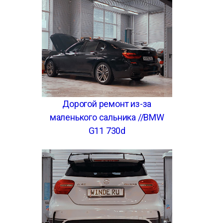
Дорогой ремонт из-за
маленького сальника //BMW
G11 730d