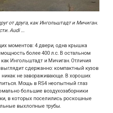
руг от друга, как Ингольштадт и Мичиган.
и. Audi ...
их моментов: 4 двери, одна крышка
 мощность более 400 л.с. В остальном
, как Ингольштадт и Мичиган. Отличия
i выглядит сдержанно: компактный кузов
о никак не завораживающе. В хороших
елиться. Мощь в RS4 неопытный глаз
аномально большие воздухозаборники
ки, в которых поселились роскошные
вальные выхлопные трубы.