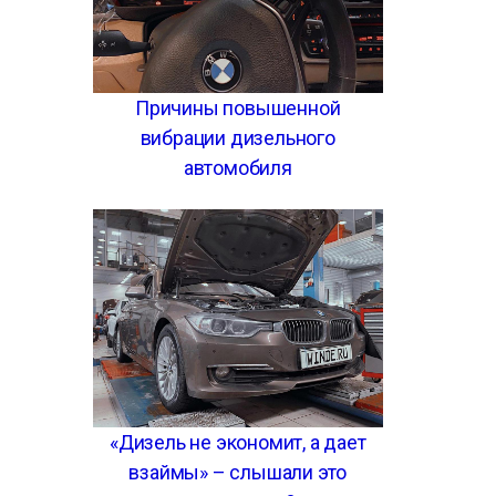
Причины повышенной
вибрации дизельного
автомобиля
«Дизель не экономит, а дает
взаймы» – слышали это