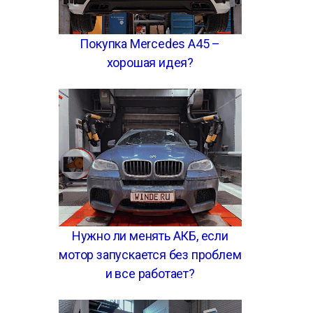
Покупка Mercedes A45 –
хорошая идея?
Нужно ли менять АКБ, если
мотор запускается без проблем
и все работает?