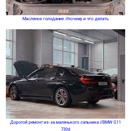
Масляное голодание //почему и что делать
Дорогой ремонт из-за маленького сальника //BMW G11
730d