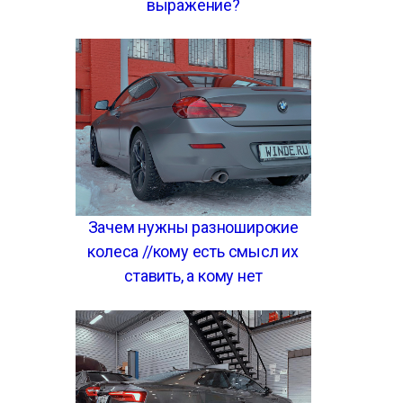
выражение?
Зачем нужны разноширокие
колеса //кому есть смысл их
ставить, а кому нет