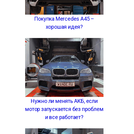
Покупка Mercedes A45 –
хорошая идея?
Нужно ли менять АКБ, если
мотор запускается без проблем
и все работает?