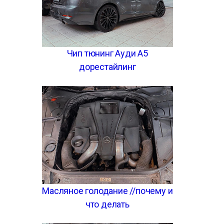
Чип тюнинг Ауди А5
дорестайлинг
Масляное голодание //почему и
что делать