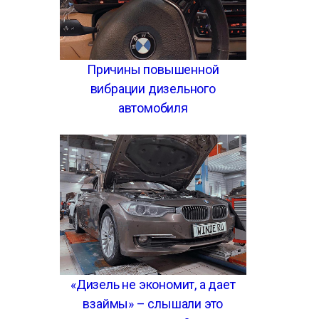
Причины повышенной
вибрации дизельного
автомобиля
«Дизель не экономит, а дает
взаймы» – слышали это