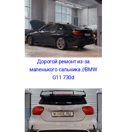
Дорогой ремонт из-за
маленького сальника //BMW
G11 730d