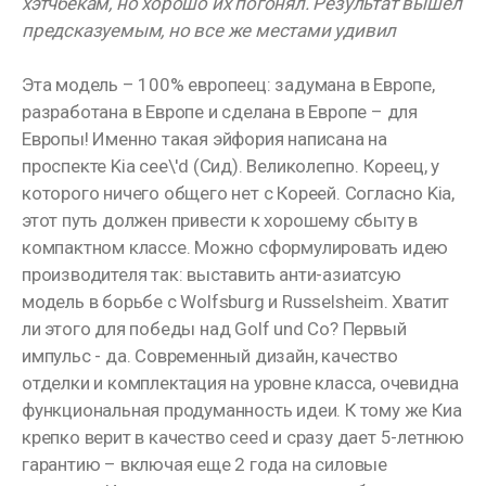
хэтчбекам, но хорошо их погонял. Результат вышел
предсказуемым, но все же местами удивил
Эта модель – 100% европеец: задумана в Европе,
разработана в Европе и сделана в Европе – для
Европы! Именно такая эйфория написана на
проспекте Kia cee\'d (Сид). Великолепно. Кореец, у
которого ничего общего нет с Кореей. Согласно Kia,
этот путь должен привести к хорошему сбыту в
компактном классе. Можно сформулировать идею
производителя так: выставить анти-азиатсую
модель в борьбе с Wolfsburg и Russelsheim. Хватит
ли этого для победы над Golf und Co? Первый
импульс - да. Современный дизайн, качество
отделки и комплектация на уровне класса, очевидна
функциональная продуманность идеи. К тому же Киа
крепко верит в качество ceed и сразу дает 5-летнюю
гарантию – включая еще 2 года на силовые