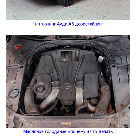
Чип тюнинг Ауди А5 дорестайлинг
Масляное голодание //почему и что делать